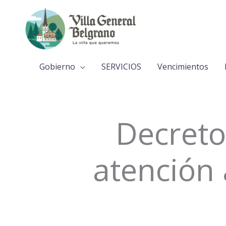
Ir
al
contenido
Gobierno
SERVICIOS
Vencimientos
Decreto
atención 