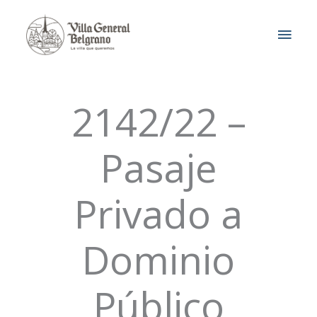
Ir
MEN
al
contenido
PRIN
2142/22 –
Pasaje
Privado a
Dominio
Público