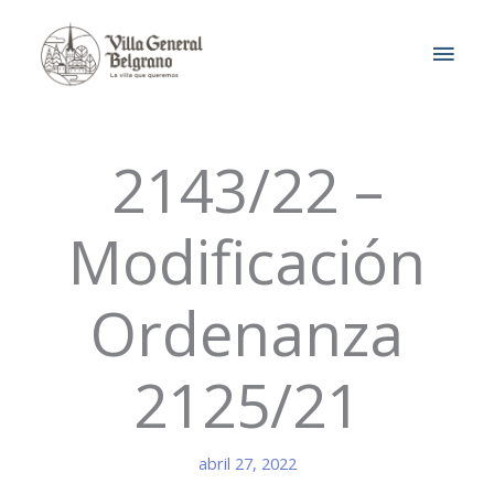
Ir
MEN
al
contenido
PRIN
2143/22 –
Modificación
Ordenanza
2125/21
abril 27, 2022