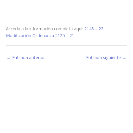
Acceda a la información completa aquí:
2143 – 22
Modificación Ordenanza 2125 – 21
←
Entrada anterior
Entrada siguiente
→
Estamos haciendo juntos «La Villa que Queremos»