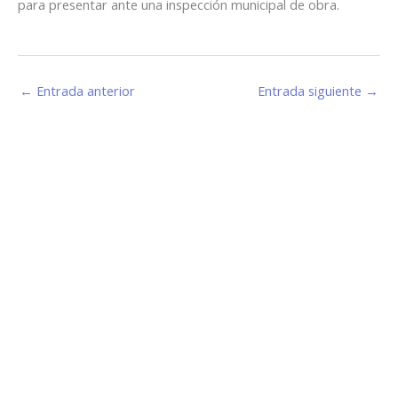
para presentar ante una inspección municipal de obra.
←
Entrada anterior
Entrada siguiente
→
Estamos haciendo juntos «La Villa que Queremos»
Facebook-
Instagram
Youtube
f
Información de Contacto