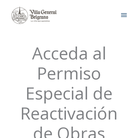
Ir
MEN
al
contenido
PRIN
Acceda al
Permiso
Especial de
Reactivación
de Obras