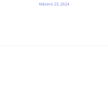
febrero 23, 2024
Información de Contacto
San Martín 43, Villa General Belg
Argentina