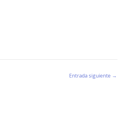
Entrada siguiente
→
rano (X5194) - Córdoba -