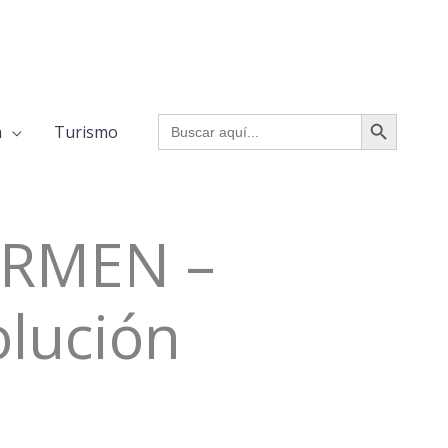
BOTÓN DE BÚSQUED
Buscar:
a
Turismo
ARMEN –
olución