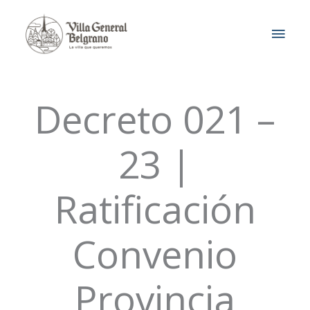
Ir
MEN
al
contenido
PRIN
Decreto 021 –
23 |
Ratificación
Convenio
Provincia