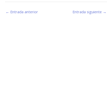
←
Entrada anterior
Entrada siguiente
→
Estamos haciendo juntos «La Villa que Queremos»
Facebook-
Instagram
Youtube
f
Información de Contacto
San Martín 43, Villa General Belgrano (X5194) - Córdoba -
Argentina