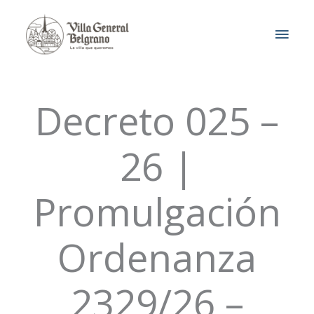
Ir
MEN
al
contenido
PRIN
Decreto 025 –
26 |
Promulgación
Ordenanza
2329/26 –