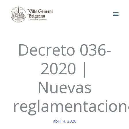
Ir
MEN
al
contenido
PRIN
Decreto 036-
2020 |
Nuevas
reglamentacion
abril 4, 2020