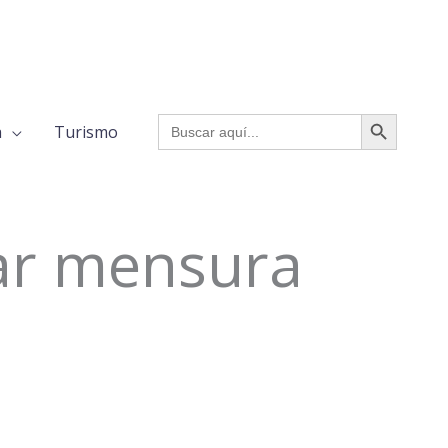
BOTÓN DE BÚSQUED
Buscar:
a
Turismo
zar mensura