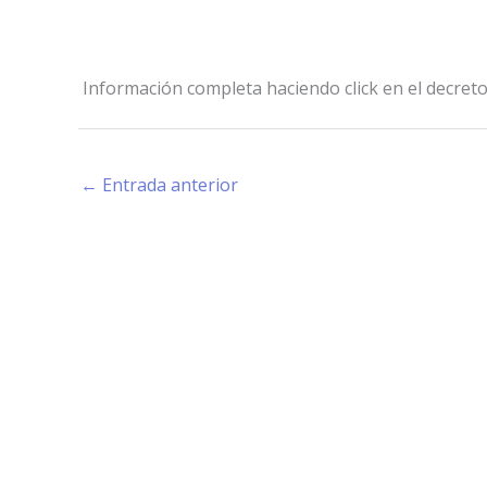
Información completa haciendo click en el decret
←
Entrada anterior
Estamos haciendo juntos «La Villa que Queremos»
Facebook-
Instagram
Youtube