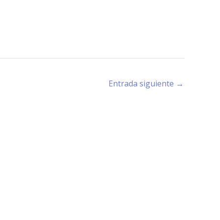
Entrada siguiente
→
rano (X5194) - Córdoba -