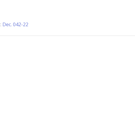
o:
Dec. 042-22
Información de Contacto
San Martín 43, Villa General Belg
Argentina
municipio@vgb.gov.ar
+54 3546 46-1333
1420/1216