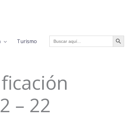
BOTÓN DE BÚSQUED
Buscar:
a
Turismo
ficación
2 – 22