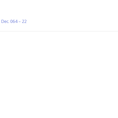
:
Dec. 064 – 22
Información de Contacto
San Martín 43, Villa General Belg
Argentina
municipio@vgb.gov.ar
+54 3546 46-1333
1420/1216