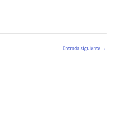
Entrada siguiente
→
rano (X5194) - Córdoba -