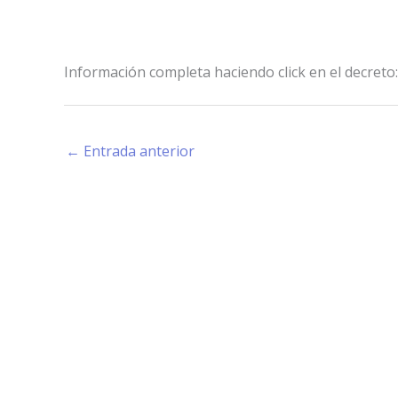
Información completa haciendo click en el decreto
←
Entrada anterior
Estamos haciendo juntos «La Villa que Queremos»
Facebook-
Instagram
Youtube