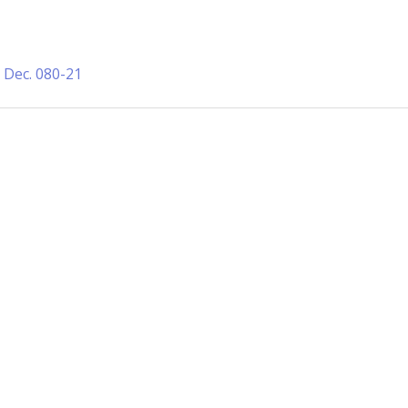
:
Dec. 080-21
Información de Contacto
San Martín 43, Villa General Belg
Argentina
municipio@vgb.gov.ar
+54 3546 46-1333
1420/1216