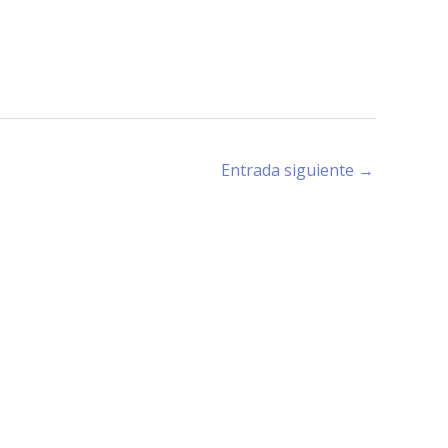
Entrada siguiente
→
rano (X5194) - Córdoba -