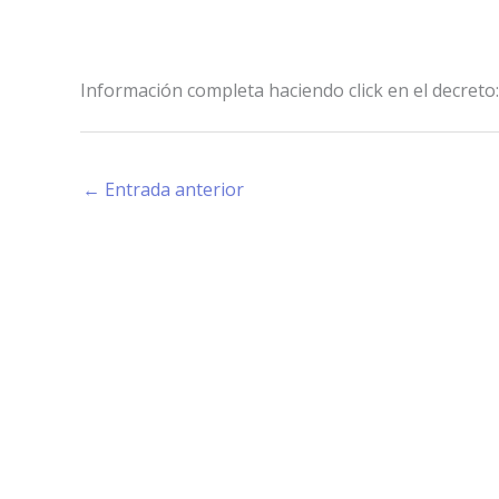
Información completa haciendo click en el decreto
←
Entrada anterior
Estamos haciendo juntos «La Villa que Queremos»
Facebook-
Instagram
Youtube