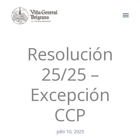
Ir
MEN
al
contenido
PRIN
Resolución
25/25 –
Excepción
CCP
julio 10, 2025