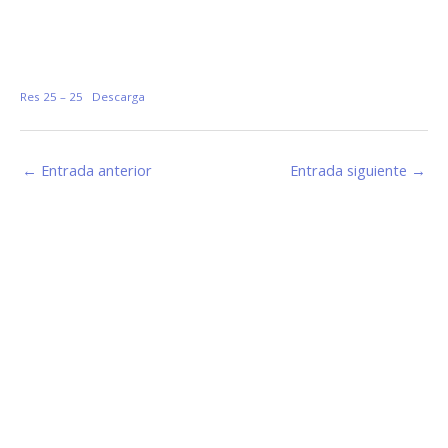
Res 25 – 25
Descarga
←
Entrada anterior
Entrada siguiente
→
Estamos haciendo juntos «La Villa que Queremos»
Facebook-
Instagram
Youtube