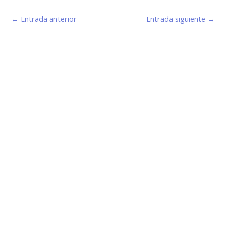
←
Entrada anterior
Entrada siguiente
→
Estamos haciendo juntos «La Villa que Queremos»
Facebook-
Instagram
Youtube
f
Información de Contacto
San Martín 43, Villa General Belgrano (X5194) - Córdoba -
Argentina