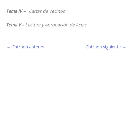
Tema IV –
Cartas de Vecinos
Tema V –
Lectura y Aprobación de Actas
←
Entrada anterior
Entrada siguiente
→
Estamos haciendo juntos «La Villa que Queremos»
Facebook-
Instagram
Youtube