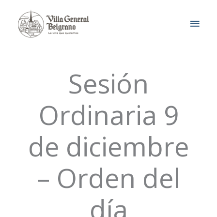
Ir
MEN
al
contenido
PRIN
Sesión
Ordinaria 9
de diciembre
– Orden del
día