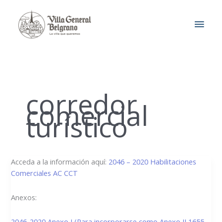
Ir
MEN
al
contenido
PRIN
corredor
comercial
turístico
2046/2020
Acceda a la información aquí:
2046 – 2020 Habilitaciones
–
Comerciales AC CCT
Habilitaciones
Comerciales
Anexos:
Área
Central
2046-2020 Anexo I (Para incorporarse como Anexo II 1655-