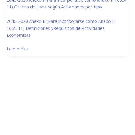
–
11) Cuadro de Usos según Actividades por tipo
Corredor
Comercial
2046-2020 Anexo II (Para incorporarse como Anexo III
Turístico
1655-11) Definiciones yRequisitos de Actividades
Economicas
Leer más »
Estamos haciendo juntos «La Villa que Queremos»